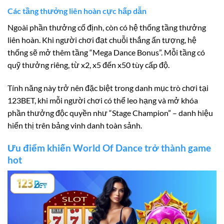
Các tầng thưởng liên hoàn cực hấp dẫn
Ngoài phần thưởng cố định, còn có hệ thống tầng thưởng
liên hoàn. Khi người chơi đạt chuỗi thắng ấn tượng, hệ
thống sẽ mở thêm tầng “Mega Dance Bonus”. Mỗi tầng có
quỹ thưởng riêng, từ x2, x5 đến x50 tùy cấp độ.
Tính năng này trở nên đặc biệt trong danh mục trò chơi tại
123BET, khi mỗi người chơi có thể leo hạng và mở khóa
phần thưởng độc quyền như “Stage Champion” – danh hiệu
hiển thị trên bảng vinh danh toàn sảnh.
Ưu điểm khiến World Of Dance trở thành game
hot