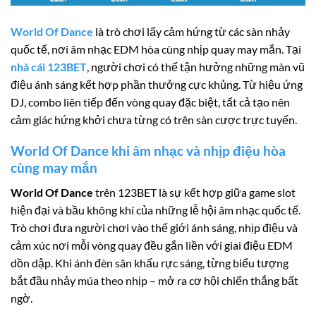
World Of Dance
là trò chơi lấy cảm hứng từ các sàn nhảy
quốc tế, nơi âm nhạc EDM hòa cùng nhịp quay may mắn. Tại
nhà cái 123BET
, người chơi có thể tận hưởng những màn vũ
điệu ánh sáng kết hợp phần thưởng cực khủng. Từ hiệu ứng
DJ, combo liên tiếp đến vòng quay đặc biệt, tất cả tạo nên
cảm giác hứng khởi chưa từng có trên sàn cược trực tuyến.
World Of Dance khi âm nhạc và nhịp điệu hòa
cùng may mắn
World Of Dance
trên 123BET là sự kết hợp giữa game slot
hiện đại và bầu không khí của những lễ hội âm nhạc quốc tế.
Trò chơi đưa người chơi vào thế giới ánh sáng, nhịp điệu và
cảm xúc nơi mỗi vòng quay đều gắn liền với giai điệu EDM
dồn dập. Khi ánh đèn sân khấu rực sáng, từng biểu tượng
bắt đầu nhảy múa theo nhịp – mở ra cơ hội chiến thắng bất
ngờ.