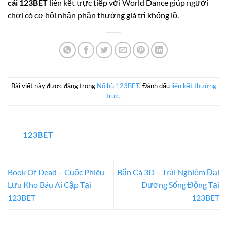
cái 123BET
liên kết trực tiếp với World Dance giúp người
chơi có cơ hội nhận phần thưởng giá trị khổng lồ.
Bài viết này được đăng trong
Nổ hũ 123BET
. Đánh dấu
liên kết thường
trực
.
123BET
Book Of Dead – Cuộc Phiêu
Bắn Cá 3D – Trải Nghiệm Đại
Lưu Kho Báu Ai Cập Tại
Dương Sống Động Tại
123BET
123BET