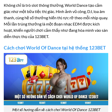
Không chỉ là trò slot thông thường, World Dance tạo cảm
giác như một bữa tiệc thị giác. Hình ảnh vũ công, DJ, loa âm
thanh, cùng hệ số thưởng hiển thị rực rỡ theo mỗi nhịp quay.
Mỗi lần trúng thưởng là một đoạn nhạc EDM được kích
hoạt, khiến người chơi cảm thấy như đang hòa mình vào sàn
diễn thực thụ của 123BET.
Cách chơi World Of Dance tại hệ thống 123BET
Một số hướng dẫn về cách chơi World Of Dance 123BET