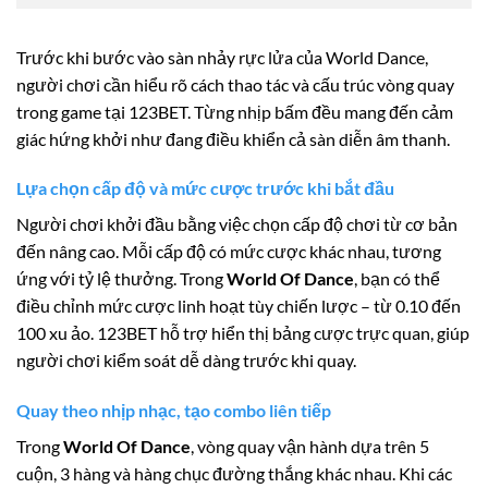
Trước khi bước vào sàn nhảy rực lửa của World Dance,
người chơi cần hiểu rõ cách thao tác và cấu trúc vòng quay
trong game tại 123BET. Từng nhịp bấm đều mang đến cảm
giác hứng khởi như đang điều khiển cả sàn diễn âm thanh.
Lựa chọn cấp độ và mức cược trước khi bắt đầu
Người chơi khởi đầu bằng việc chọn cấp độ chơi từ cơ bản
đến nâng cao. Mỗi cấp độ có mức cược khác nhau, tương
ứng với tỷ lệ thưởng. Trong
World Of Dance
, bạn có thể
điều chỉnh mức cược linh hoạt tùy chiến lược – từ 0.10 đến
100 xu ảo. 123BET hỗ trợ hiển thị bảng cược trực quan, giúp
người chơi kiểm soát dễ dàng trước khi quay.
Quay theo nhịp nhạc, tạo combo liên tiếp
Trong
World Of Dance
, vòng quay vận hành dựa trên 5
cuộn, 3 hàng và hàng chục đường thắng khác nhau. Khi các