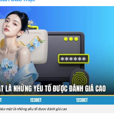
bảo mật là những yếu tố được đánh giá cao