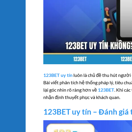
123BET uy tín
luôn là chủ đề thu hút người
Bài viết phân tích hệ thống pháp lý, tiêu c
lại góc nhìn rõ ràng hơn về
123BET
. Khi cá
nhận định thuyết phục và khách quan.
123BET uy tín – Đánh giá 