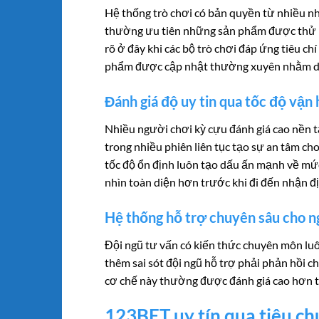
Hệ thống trò chơi có bản quyền từ nhiều nh
thường ưu tiên những sản phẩm được thử ngh
rõ ở đây khi các bộ trò chơi đáp ứng tiêu c
phẩm được cập nhật thường xuyên nhằm duy
Đánh giá độ uy tin qua tốc độ vận
Nhiều người chơi kỳ cựu đánh giá cao nền t
trong nhiều phiên liên tục tạo sự an tâm ch
tốc độ ổn định luôn tạo dấu ấn mạnh về mức
nhìn toàn diện hơn trước khi đi đến nhận đị
Hệ thống hỗ trợ chuyên sâu cho n
Đội ngũ tư vấn có kiến thức chuyên môn luôn
thêm sai sót đội ngũ hỗ trợ phải phản hồi ch
cơ chế này thường được đánh giá cao hơn 
123BET uy tín qua tiêu c