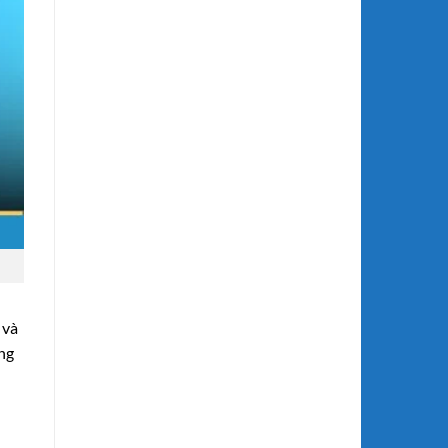
 và
ng