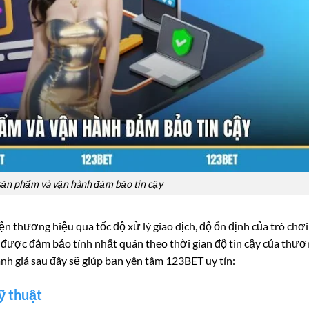
sản phẩm và vận hành đảm bảo tin cậy
 thương hiệu qua tốc độ xử lý giao dịch, độ ổn định của trò chơi
í được đảm bảo tính nhất quán theo thời gian độ tin cậy của thươ
h giá sau đây sẽ giúp bạn yên tâm 123BET uy tín:
ỹ thuật