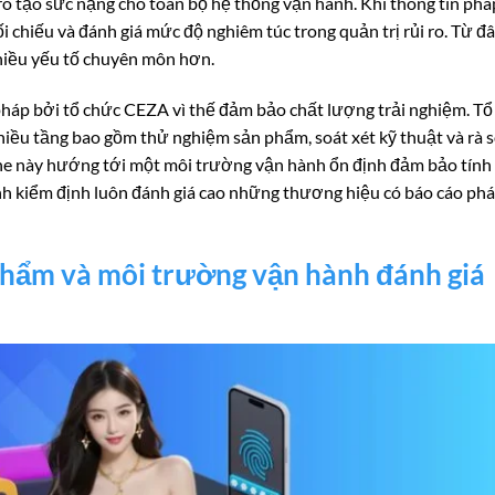
ò tạo sức nặng cho toàn bộ hệ thống vận hành. Khi thông tin pháp
i chiếu và đánh giá mức độ nghiêm túc trong quản trị rủi ro. Từ đ
nhiều yếu tố chuyên môn hơn.
háp bởi tổ chức CEZA vì thế đảm bảo chất lượng trải nghiệm. Tổ
nhiều tầng bao gồm thử nghiệm sản phẩm, soát xét kỹ thuật và rà 
khe này hướng tới một môi trường vận hành ổn định đảm bảo tính
nh kiểm định luôn đánh giá cao những thương hiệu có báo cáo ph
phẩm và môi trường vận hành đánh giá