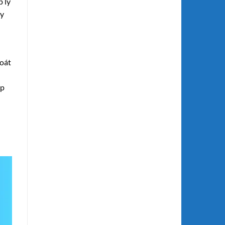
 lý
ây
soát
áp