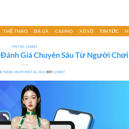
THỂ THAO
ĐÁ GÀ
CASINO
XỔ SỐ
TIN TỨC
H
TIN TỨC 123BET
 Đánh Giá Chuyên Sâu Từ Người Chơi
O
THÁNG MƯỜI MỘT 26, 2025
BỞI
123BET