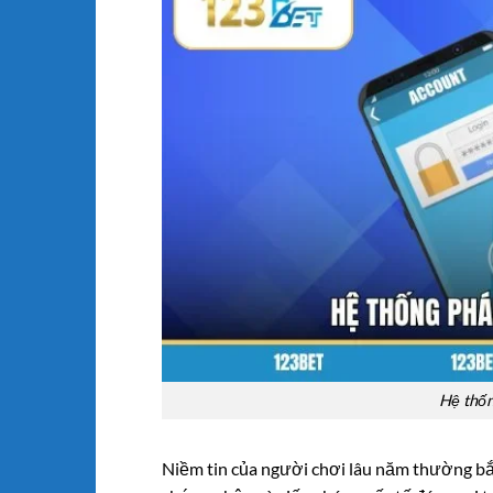
Hệ thốn
Niềm tin của người chơi lâu năm thường bắ