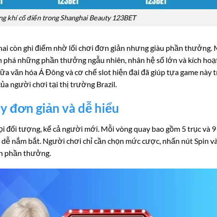
g khí cổ điển trong Shanghai Beauty 123BET
ghai còn ghi điểm nhờ lối chơi đơn giản nhưng giàu phần thưởng. 
m phá những phần thưởng ngẫu nhiên, nhân hệ số lớn và kích hoạ
iữa văn hóa Á Đông và cơ chế slot hiện đại đã giúp tựa game này 
a người chơi tại thị trường Brazil.
y đơn giản và dễ hiểu
i đối tượng, kể cả người mới. Mỗi vòng quay bao gồm 5 trục và 9
và dễ nắm bắt. Người chơi chỉ cần chọn mức cược, nhấn nút Spin v
nh phần thưởng.