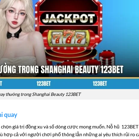
ay thưởng trong Shanghai Beauty 123BET
i quay
 chọn giá trị đồng xu và số dòng cược mong muốn. Nỗ hũ 123BET
 hợp cả với người chơi phổ thông lẫn những ai yêu thích rủi ro c