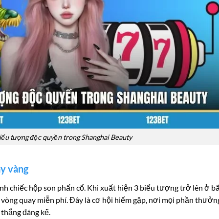
iểu tượng độc quyền trong Shanghai Beauty
y vàng
nh chiếc hộp son phấn cổ. Khi xuất hiện 3 biểu tượng trở lên ở b
5 vòng quay miễn phí. Đây là cơ hội hiếm gặp, nơi mọi phần thưởn
n thắng đáng kể.