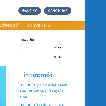
ĐĂNG KÝ
ĐĂNG NHẬP
ƯỚNG DẪN
KHUYẾN MÃI
Tìm kiếm
TÌM
KIẾM
Tin tức mới
123BET Uy Tín Không? Đánh
Giá Chuyên Sâu Từ Người
Chơi
123BET Lừa Đảo – Sự Thật