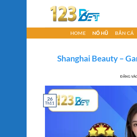
Bỏ
qua
nội
dung
HOME
NỔ HŨ
BẮN CÁ
Shanghai Beauty – Ga
ĐĂNG VÀ
26
Th11