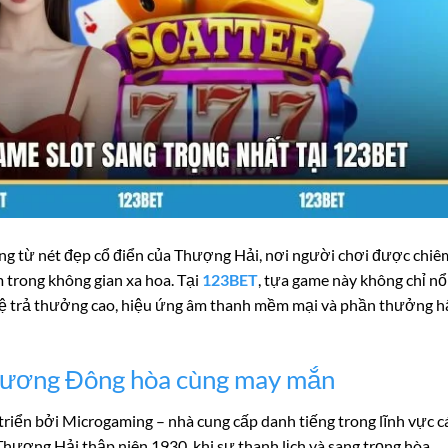
hứng từ nét đẹp cổ điển của Thượng Hải, nơi người chơi được chiê
trong không gian xa hoa. Tại
123BET
, tựa game này không chỉ nổ
 lệ trả thưởng cao, hiệu ứng âm thanh mềm mại và phần thưởng 
hương Đông hòa cùng may mắn
 triển bởi Microgaming – nhà cung cấp danh tiếng trong lĩnh vực c
Thượng Hải thập niên 1930, khi sự thanh lịch và sang trọng hòa