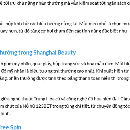
hể tối ưu khả năng nhận thưởng mà vẫn kiểm soát tốt ngân sách c
hồi hộp khi chờ các biểu tượng dừng lại. Một mẹo nhỏ là chọn mứ
uay hơn, từ đó tăng cơ hội chạm đến các tính năng đặc biệt như
thưởng trong Shanghai Beauty
ính gồm mỹ nhân, quạt giấy, hộp trang sức và hoa mẫu đơn. Mỗi bi
 đó mỹ nhân là biểu tượng trả thưởng cao nhất. Khi xuất hiện từ
ắng, phần thưởng được tính theo bảng thanh toán hiển thị trong
p giữa nghệ thuật Trung Hoa cổ và công nghệ đồ họa hiện đại. Càn
m chút của Nỗ hũ 123BET trong từng chi tiết, từ chuyển động tóc
 hình.
Free Spin