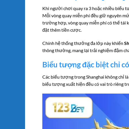
Khi người chơi quay ra 3 hoặc nhiều biểu tư
Mỗi vòng quay miễn phí đều giữ nguyên mức
trường hợp, vòng quay miễn phí có thể tái
đặt thêm tiền cược.
Chính hệ thống thưởng đa lớp này khiến
Sh
thông thường, mang lại trải nghiệm đậm chất 
Biểu tượng đặc biệt chỉ
Các biểu tượng trong Shanghai không chỉ l
biểu tượng xuất hiện đều có vai trò riêng t