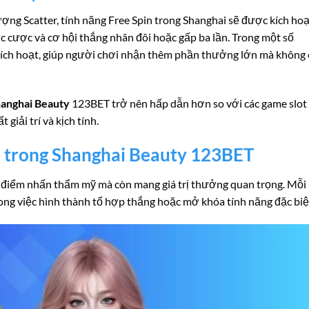
ợng Scatter, tính năng Free Spin trong Shanghai sẽ được kích hoạ
 cược và cơ hội thắng nhân đôi hoặc gấp ba lần. Trong một số
 kích hoạt, giúp người chơi nhận thêm phần thưởng lớn mà không
anghai Beauty
123BET trở nên hấp dẫn hơn so với các game slot
giải trí và kịch tính.
 có trong Shanghai Beauty 123BET
à điểm nhấn thẩm mỹ mà còn mang giá trị thưởng quan trọng. Mỗi
rong việc hình thành tổ hợp thắng hoặc mở khóa tính năng đặc biệ