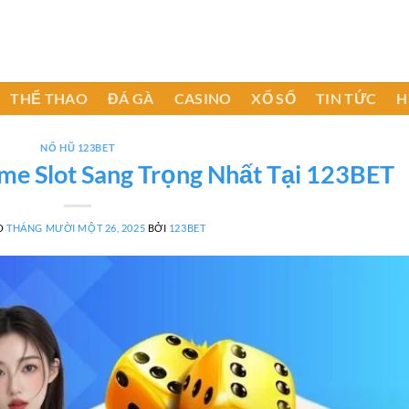
THỂ THAO
ĐÁ GÀ
CASINO
XỔ SỐ
TIN TỨC
H
NỔ HŨ 123BET
me Slot Sang Trọng Nhất Tại 123BET
O
THÁNG MƯỜI MỘT 26, 2025
BỞI
123BET