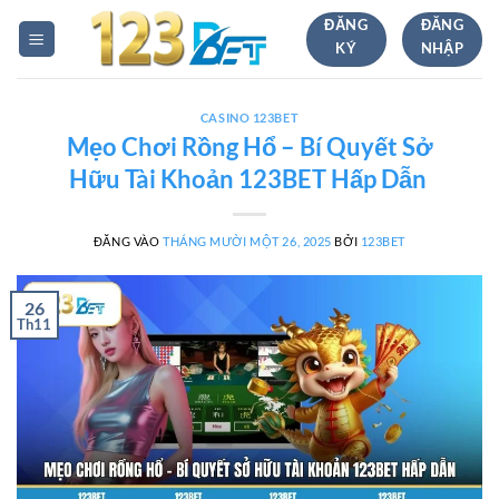
Bỏ
ĐĂNG
ĐĂNG
qua
KÝ
NHẬP
nội
dung
CASINO 123BET
Mẹo Chơi Rồng Hổ – Bí Quyết Sở
Hữu Tài Khoản 123BET Hấp Dẫn
ĐĂNG VÀO
THÁNG MƯỜI MỘT 26, 2025
BỞI
123BET
26
Th11