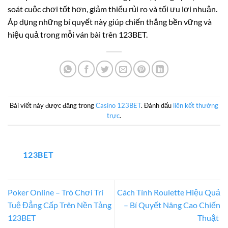
soát cuộc chơi tốt hơn, giảm thiểu rủi ro và tối ưu lợi nhuận.
Áp dụng những bí quyết này giúp chiến thắng bền vững và
hiệu quả trong mỗi ván bài trên 123BET.
Bài viết này được đăng trong
Casino 123BET
. Đánh dấu
liên kết thường
trực
.
123BET
Poker Online – Trò Chơi Trí
Cách Tính Roulette Hiệu Quả
Tuệ Đẳng Cấp Trên Nền Tảng
– Bí Quyết Nâng Cao Chiến
123BET
Thuật