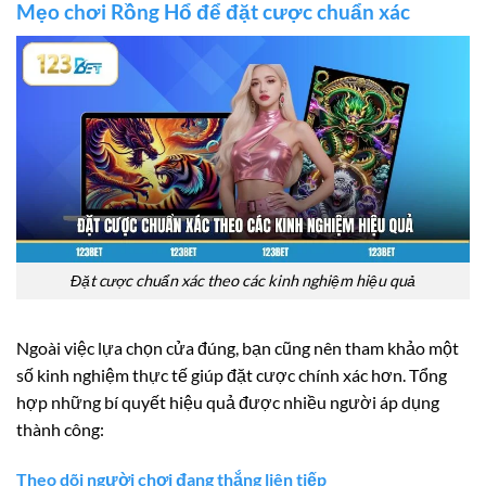
Mẹo chơi Rồng Hổ để đặt cược chuẩn xác
Đặt cược chuẩn xác theo các kinh nghiệm hiệu quả
Ngoài việc lựa chọn cửa đúng, bạn cũng nên tham khảo một
số kinh nghiệm thực tế giúp đặt cược chính xác hơn. Tổng
hợp những bí quyết hiệu quả được nhiều người áp dụng
thành công:
Theo dõi người chơi đang thắng liên tiếp