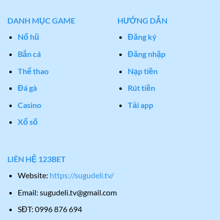
DANH MỤC GAME
HƯỚNG DẪN
Nổ hũ
Đăng ký
Bắn cá
Đăng nhập
Thể thao
Nạp tiền
Đá gà
Rút tiền
Casino
Tải app
Xổ số
LIÊN HỆ 123BET
Website:
https://sugudeli.tv/
Email:
sugudeli.tv@gmail.com
SĐT: 0996 876 694