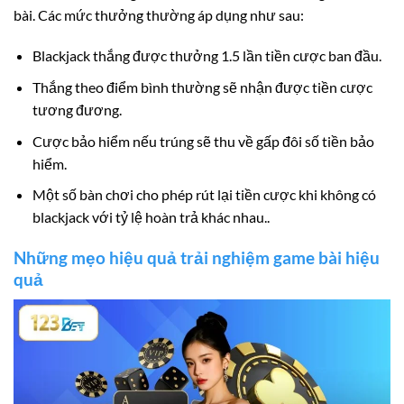
bài. Các mức thưởng thường áp dụng như sau:
Blackjack thắng được thưởng 1.5 lần tiền cược ban đầu.
Thắng theo điểm bình thường sẽ nhận được tiền cược
tương đương.
Cược bảo hiểm nếu trúng sẽ thu về gấp đôi số tiền bảo
hiểm.
Một số bàn chơi cho phép rút lại tiền cược khi không có
blackjack với tỷ lệ hoàn trả khác nhau..
Những mẹo hiệu quả trải nghiệm game bài hiệu
quả