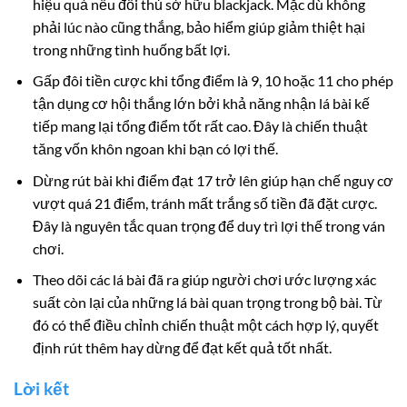
hiệu quả nếu đối thủ sở hữu blackjack. Mặc dù không
phải lúc nào cũng thắng, bảo hiểm giúp giảm thiệt hại
trong những tình huống bất lợi.
Gấp đôi tiền cược khi tổng điểm là 9, 10 hoặc 11 cho phép
tận dụng cơ hội thắng lớn bởi khả năng nhận lá bài kế
tiếp mang lại tổng điểm tốt rất cao. Đây là chiến thuật
tăng vốn khôn ngoan khi bạn có lợi thế.
Dừng rút bài khi điểm đạt 17 trở lên giúp hạn chế nguy cơ
vượt quá 21 điểm, tránh mất trắng số tiền đã đặt cược.
Đây là nguyên tắc quan trọng để duy trì lợi thế trong ván
chơi.
Theo dõi các lá bài đã ra giúp người chơi ước lượng xác
suất còn lại của những lá bài quan trọng trong bộ bài. Từ
đó có thể điều chỉnh chiến thuật một cách hợp lý, quyết
định rút thêm hay dừng để đạt kết quả tốt nhất.
Lời kết