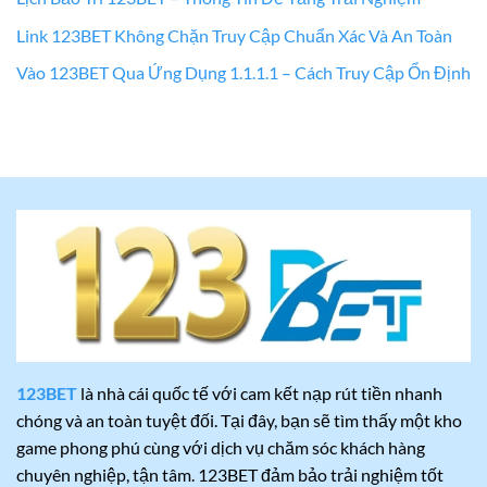
Link 123BET Không Chặn Truy Cập Chuẩn Xác Và An Toàn
Vào 123BET Qua Ứng Dụng 1.1.1.1 – Cách Truy Cập Ổn Định
123BET
là nhà cái quốc tế với cam kết nạp rút tiền nhanh
chóng và an toàn tuyệt đối. Tại đây, bạn sẽ tìm thấy một kho
game phong phú cùng với dịch vụ chăm sóc khách hàng
chuyên nghiệp, tận tâm. 123BET đảm bảo trải nghiệm tốt