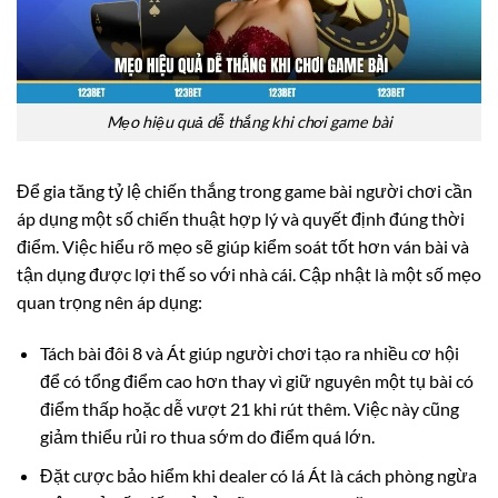
Mẹo hiệu quả dễ thắng khi chơi game bài
Để gia tăng tỷ lệ chiến thắng trong game bài người chơi cần
áp dụng một số chiến thuật hợp lý và quyết định đúng thời
điểm. Việc hiểu rõ mẹo sẽ giúp kiểm soát tốt hơn ván bài và
tận dụng được lợi thế so với nhà cái. Cập nhật là một số mẹo
quan trọng nên áp dụng:
Tách bài đôi 8 và Át giúp người chơi tạo ra nhiều cơ hội
để có tổng điểm cao hơn thay vì giữ nguyên một tụ bài có
điểm thấp hoặc dễ vượt 21 khi rút thêm. Việc này cũng
giảm thiểu rủi ro thua sớm do điểm quá lớn.
Đặt cược bảo hiểm khi dealer có lá Át là cách phòng ngừa