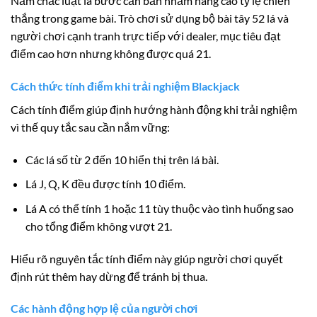
Nắm chắc luật là bước căn bản nhằm nâng cao tỷ lệ chiến
thắng trong game bài. Trò chơi sử dụng bộ bài tây 52 lá và
người chơi cạnh tranh trực tiếp với dealer, mục tiêu đạt
điểm cao hơn nhưng không được quá 21.
Cách thức tính điểm khi trải nghiệm Blackjack
Cách tính điểm giúp định hướng hành động khi trải nghiệm
vì thế quy tắc sau cần nắm vững:
Các lá số từ 2 đến 10 hiển thị trên lá bài.
Lá J, Q, K đều được tính 10 điểm.
Lá A có thể tính 1 hoặc 11 tùy thuộc vào tình huống sao
cho tổng điểm không vượt 21.
Hiểu rõ nguyên tắc tính điểm này giúp người chơi quyết
định rút thêm hay dừng để tránh bị thua.
Các hành động hợp lệ của người chơi