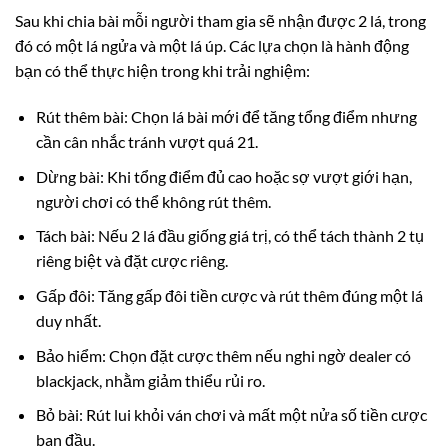
Sau khi chia bài mỗi người tham gia sẽ nhận được 2 lá, trong
đó có một lá ngửa và một lá úp. Các lựa chọn là hành động
bạn có thể thực hiện trong khi trải nghiệm:
Rút thêm bài: Chọn lá bài mới để tăng tổng điểm nhưng
cần cân nhắc tránh vượt quá 21.
Dừng bài: Khi tổng điểm đủ cao hoặc sợ vượt giới hạn,
người chơi có thể không rút thêm.
Tách bài: Nếu 2 lá đầu giống giá trị, có thể tách thành 2 tụ
riêng biệt và đặt cược riêng.
Gấp đôi: Tăng gấp đôi tiền cược và rút thêm đúng một lá
duy nhất.
Bảo hiểm: Chọn đặt cược thêm nếu nghi ngờ dealer có
blackjack, nhằm giảm thiểu rủi ro.
Bỏ bài: Rút lui khỏi ván chơi và mất một nửa số tiền cược
ban đầu.