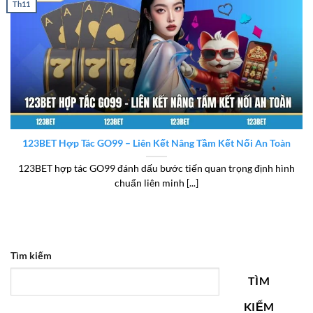
Th11
123BET Hợp Tác GO99 – Liên Kết Nâng Tầm Kết Nối An Toàn
123BET hợp tác GO99 đánh dấu bước tiến quan trọng định hình
chuẩn liên minh [...]
Tìm kiếm
TÌM
KIẾM