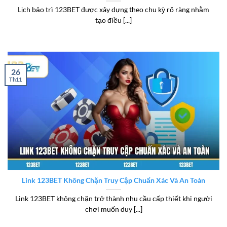
Lịch bảo trì 123BET được xây dựng theo chu kỳ rõ ràng nhằm
tạo điều [...]
26
Th11
Link 123BET Không Chặn Truy Cập Chuẩn Xác Và An Toàn
Link 123BET không chặn trở thành nhu cầu cấp thiết khi người
chơi muốn duy [...]