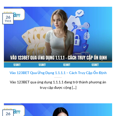
26
Th11
Vào 123BET Qua Ứng Dụng 1.1.1.1 – Cách Truy Cập Ổn Định
Vào 123BET qua ứng dụng 1.1.1.1 đang trở thành phương án
truy cập được cộng [...]
26