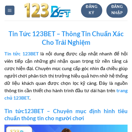
Bỏ
ĐĂNG
ĐĂNG
qua
KÝ
NHẬP
nội
dung
Tin Tức 123BET – Thông Tin Chuẩn Xác
Cho Trải Nghiệm
Tin tức 123BET
là nội dung được cập nhật nhanh để hội
viên tiếp cận những ghi nhận quan trọng từ nền tảng cá
cược hiện đại. Chuyên mục cung cấp góc nhìn đa chiều giúp
người chơi phân tích thị trường hiệu quả hơn nhờ hệ thống
dữ liệu khách quan được chọn lọc kỹ càng. Đây là nguồn
thông tin cần thiết cho hành trình đầu tư dài hạn trên
trang
chủ 123BET
.
Tin tức123BET – Chuyên mục định hình tiêu
chuẩn thông tin cho người chơi