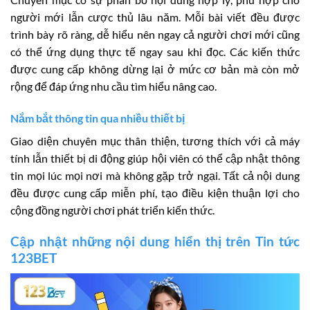
người mới lẫn cược thủ lâu năm. Mỗi bài viết đều được
trình bày rõ ràng, dễ hiểu nên ngay cả người chơi mới cũng
có thể ứng dụng thực tế ngay sau khi đọc. Các kiến thức
được cung cấp không dừng lại ở mức cơ bản mà còn mở
rộng để đáp ứng nhu cầu tìm hiểu nâng cao.
Nắm bắt thông tin qua nhiều thiết bị
Giao diện chuyên mục thân thiện, tương thích với cả máy
tính lẫn thiết bị di động giúp hội viên có thể cập nhật thông
tin mọi lúc mọi nơi mà không gặp trở ngại. Tất cả nội dung
đều được cung cấp miễn phí, tạo điều kiện thuận lợi cho
cộng đồng người chơi phát triển kiến thức.
Cập nhật những nội dung hiển thị trên Tin tức
123BET