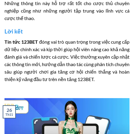
Những thông tin này hỗ trợ rất tốt cho cược thủ chuyên
nghiệp cũng như những người tập trung vào lĩnh vực cá
cược thể thao.
Lời kết
Tin tức 123BET
đóng vai trò quan trọng trong việc cung cấp
dữ liệu chính xác và kịp thời giúp hội viên nâng cao khả năng
đánh giá và chiến lược cá cược. Việc thường xuyên cập nhật
các thông tin mới, hướng dẫn thao tác cùng phân tích chuyên
sâu giúp người chơi gia tăng cơ hội chiến thắng và hoàn
thiện kỹ năng đầu tư trên nền tảng 123BET.
26
Th11