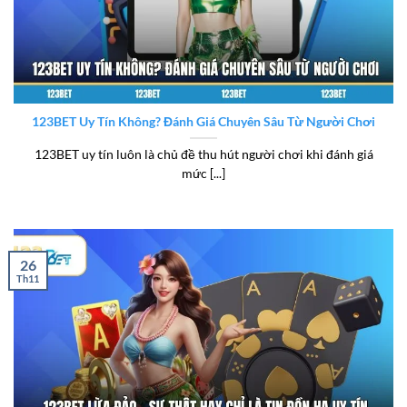
123BET Uy Tín Không? Đánh Giá Chuyên Sâu Từ Người Chơi
123BET uy tín luôn là chủ đề thu hút người chơi khi đánh giá
mức [...]
26
Th11