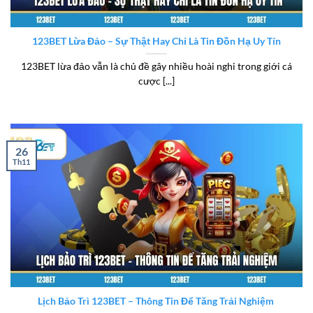
123BET Lừa Đảo – Sự Thật Hay Chỉ Là Tin Đồn Hạ Uy Tín
123BET lừa đảo vẫn là chủ đề gây nhiều hoài nghi trong giới cá
cược [...]
26
Th11
Lịch Bảo Trì 123BET – Thông Tin Để Tăng Trải Nghiệm